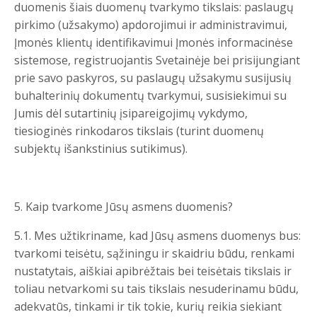
duomenis šiais duomenų tvarkymo tikslais: paslaugų
pirkimo (užsakymo) apdorojimui ir administravimui,
Įmonės klientų identifikavimui Įmonės informacinėse
sistemose, registruojantis Svetainėje bei prisijungiant
prie savo paskyros, su paslaugų užsakymu susijusių
buhalterinių dokumentų tvarkymui, susisiekimui su
Jumis dėl sutartinių įsipareigojimų vykdymo,
tiesioginės rinkodaros tikslais (turint duomenų
subjektų išankstinius sutikimus).
5. Kaip tvarkome Jūsų asmens duomenis?
5.1. Mes užtikriname, kad Jūsų asmens duomenys bus:
tvarkomi teisėtu, sąžiningu ir skaidriu būdu, renkami
nustatytais, aiškiai apibrėžtais bei teisėtais tikslais ir
toliau netvarkomi su tais tikslais nesuderinamu būdu,
adekvatūs, tinkami ir tik tokie, kurių reikia siekiant