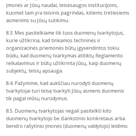
Įmonės ar Jūsų naudai, teisėsaugos institucijoms,
kuomet tam yra teisinis pagrindas, kitiems tretiesiems
asmenims su Jūsų sutikimu.
8.3. Mes pasitelkiame tik tuos duomenų tvarkytojus,
kurie užtikrina, kad tinkamos techninės ir
organizacinės priemonės būtų įgyvendintos tokiu
būdu, kad duomenų tvarkymas atitiktų Reglamento
reikalavimus ir būtų užtikrinta Jūsų, kaip duomenų
subjektų, teisių apsauga.
8.4. Pažymime, kad aukščiau nurodyti duomenų
tvarkytojai turi teisę tvarkyti Jūsų asmens duomenis
tik pagal mūsų nurodymus.
8.5. Duomenų tvarkytojas negali pasitelkti kito
duomenų tvarkytojo be išankstinio konkretaus arba
bendro rašytinio Įmonės (duomenų valdytojo) leidimo.