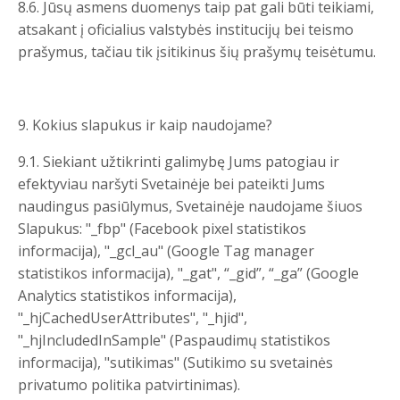
8.6. Jūsų asmens duomenys taip pat gali būti teikiami,
atsakant į oficialius valstybės institucijų bei teismo
prašymus, tačiau tik įsitikinus šių prašymų teisėtumu.
9. Kokius slapukus ir kaip naudojame?
9.1. Siekiant užtikrinti galimybę Jums patogiau ir
efektyviau naršyti Svetainėje bei pateikti Jums
naudingus pasiūlymus, Svetainėje naudojame šiuos
Slapukus: "_fbp" (Facebook pixel statistikos
informacija), "_gcl_au" (Google Tag manager
statistikos informacija), "_gat", “_gid”, “_ga” (Google
Analytics statistikos informacija),
"_hjCachedUserAttributes", "_hjid",
"_hjIncludedInSample" (Paspaudimų statistikos
informacija), "sutikimas" (Sutikimo su svetainės
privatumo politika patvirtinimas).