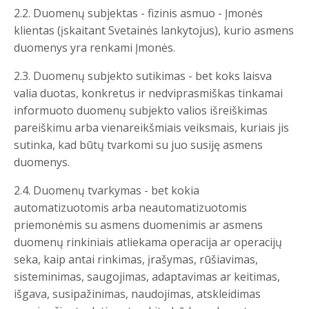
2.2. Duomenų subjektas - fizinis asmuo - Įmonės
klientas (įskaitant Svetainės lankytojus), kurio asmens
duomenys yra renkami Įmonės.
2.3. Duomenų subjekto sutikimas - bet koks laisva
valia duotas, konkretus ir nedviprasmiškas tinkamai
informuoto duomenų subjekto valios išreiškimas
pareiškimu arba vienareikšmiais veiksmais, kuriais jis
sutinka, kad būtų tvarkomi su juo susiję asmens
duomenys.
2.4. Duomenų tvarkymas - bet kokia
automatizuotomis arba neautomatizuotomis
priemonėmis su asmens duomenimis ar asmens
duomenų rinkiniais atliekama operacija ar operacijų
seka, kaip antai rinkimas, įrašymas, rūšiavimas,
sisteminimas, saugojimas, adaptavimas ar keitimas,
išgava, susipažinimas, naudojimas, atskleidimas