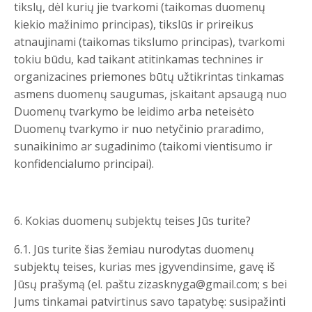
tikslų, dėl kurių jie tvarkomi (taikomas duomenų
kiekio mažinimo principas), tikslūs ir prireikus
atnaujinami (taikomas tikslumo principas), tvarkomi
tokiu būdu, kad taikant atitinkamas technines ir
organizacines priemones būtų užtikrintas tinkamas
asmens duomenų saugumas, įskaitant apsaugą nuo
Duomenų tvarkymo be leidimo arba neteisėto
Duomenų tvarkymo ir nuo netyčinio praradimo,
sunaikinimo ar sugadinimo (taikomi vientisumo ir
konfidencialumo principai).
6. Kokias duomenų subjektų teises Jūs turite?
6.1. Jūs turite šias žemiau nurodytas duomenų
subjektų teises, kurias mes įgyvendinsime, gavę iš
Jūsų prašymą (el. paštu
zizasknyga@gmail.com
; s bei
Jums tinkamai patvirtinus savo tapatybę: susipažinti