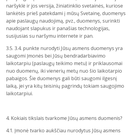
naršyklė ir jos versija, žiniatinklio svetainės, kuriose
lankėtės prieš patekdami į mūsų Svetainę, duomenys
apie paslaugų naudojimą, pvz., duomenys, surinkti
naudojant slapukus ir panašias technologijas,
susijusias su naršymu internete ir pan.
3.5. 3.4. punkte nurodyti Jūsų asmens duomenys yra
saugomi Įmonės bei Jūsų bendradarbiavimo
laikotarpiu (paslaugų teikimo metu) ir priklausomai
nuo duomenų, iki vienerių metų nuo šio laikotarpio
pabaigos. Šie duomenys gali būti saugomi ilgesnį
laiką, jei yra kitų teisinių pagrindų tokiam saugojimo
laikotarpiui.
4. Kokiais tikslais tvarkome Jūsų asmens duomenis?
4.1. Įmonė tvarko aukščiau nurodytus Jūsų asmens