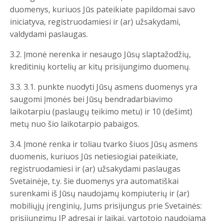
duomenys, kuriuos Jūs pateikiate papildomai savo
iniciatyva, registruodamiesi ir (ar) užsakydami,
valdydami paslaugas.
3.2. Įmonė nerenka ir nesaugo Jūsų slaptažodžių,
kreditinių kortelių ar kitų prisijungimo duomenų.
3.3. 3.1. punkte nuodyti Jūsų asmens duomenys yra
saugomi Įmonės bei Jūsų bendradarbiavimo
laikotarpiu (paslaugų teikimo metu) ir 10 (dešimt)
metų nuo šio laikotarpio pabaigos.
3.4. Įmonė renka ir toliau tvarko šiuos Jūsų asmens
duomenis, kuriuos Jūs netiesiogiai pateikiate,
registruodamiesi ir (ar) užsakydami paslaugas
Svetainėje, t.y. šie duomenys yra automatiškai
surenkami iš Jūsų naudojamų kompiuterių ir (ar)
mobiliųjų įrenginių, Jums prisijungus prie Svetainės:
prisijungimų IP adresai ir laikai, vartotojo naudojama