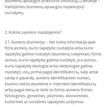
duomenų apsaugos priežiūros institucijų (Lietuvoje –
Valstybinės duomenų apsaugos inspekcijos)
nurodymų.
2. Kokios sąvokos naudojamos?
2.1. Asmens duomenys – bet kokia informacija apie
fizinį asmenį, kurio tapatybė nustatyta arba kurio
tapatybę galima nustatyti (duomenų subjektas); fizinis
asmuo, kurio tapatybę galima nustatyti, yra asmuo,
kurio tapatybę tiesiogiai arba netiesiogiai galima
nustatyti, visų pirma pagal identifikatorių, kaip antai
vardą ir pavardę, asmens identifikavimo numerį,
buvimo vietos duomenis ir interneto identifikatorių
arba pagal vieną ar kelis to fizinio asmens fizinės,
fiziologinės, genetinės, psichinės, ekonominės,
kultūrinės ar socialinės tapatybės požymius.