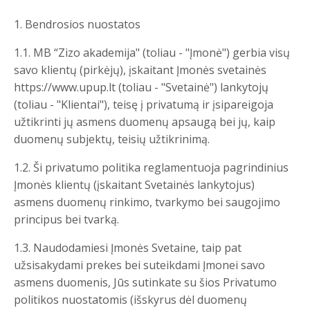
1. Bendrosios nuostatos
1.1. MB “Zizo akademija" (toliau - "Įmonė") gerbia visų
savo klientų (pirkėjų), įskaitant Įmonės svetainės
https://www.upup.lt (toliau - "Svetainė") lankytojų
(toliau - "Klientai"), teisę į privatumą ir įsipareigoja
užtikrinti jų asmens duomenų apsaugą bei jų, kaip
duomenų subjektų, teisių užtikrinimą.
1.2. Ši privatumo politika reglamentuoja pagrindinius
Įmonės klientų (įskaitant Svetainės lankytojus)
asmens duomenų rinkimo, tvarkymo bei saugojimo
principus bei tvarką.
1.3. Naudodamiesi Įmonės Svetaine, taip pat
užsisakydami prekes bei suteikdami Įmonei savo
asmens duomenis, Jūs sutinkate su šios Privatumo
politikos nuostatomis (išskyrus dėl duomenų