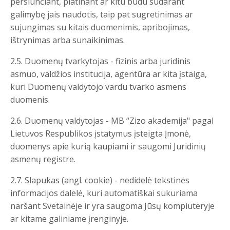
persiunčiant, platinant ar kitu būdu sudarant
galimybę jais naudotis, taip pat sugretinimas ar
sujungimas su kitais duomenimis, apribojimas,
ištrynimas arba sunaikinimas.
2.5. Duomenų tvarkytojas - fizinis arba juridinis
asmuo, valdžios institucija, agentūra ar kita įstaiga,
kuri Duomenų valdytojo vardu tvarko asmens
duomenis.
2.6. Duomenų valdytojas - MB “Zizo akademija" pagal
Lietuvos Respublikos įstatymus įsteigta Įmonė,
duomenys apie kurią kaupiami ir saugomi Juridinių
asmenų registre.
2.7. Slapukas (angl. cookie) - nedidelė tekstinės
informacijos dalelė, kuri automatiškai sukuriama
naršant Svetainėje ir yra saugoma Jūsų kompiuteryje
ar kitame galiniame įrenginyje.