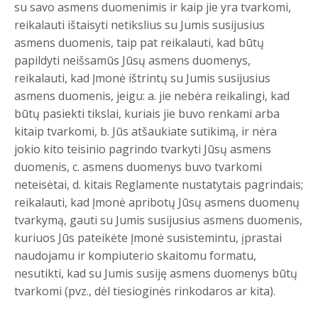
su savo asmens duomenimis ir kaip jie yra tvarkomi,
reikalauti ištaisyti netikslius su Jumis susijusius
asmens duomenis, taip pat reikalauti, kad būtų
papildyti neišsamūs Jūsų asmens duomenys,
reikalauti, kad Įmonė ištrintų su Jumis susijusius
asmens duomenis, jeigu: a. jie nebėra reikalingi, kad
būtų pasiekti tikslai, kuriais jie buvo renkami arba
kitaip tvarkomi, b. Jūs atšaukiate sutikimą, ir nėra
jokio kito teisinio pagrindo tvarkyti Jūsų asmens
duomenis, c. asmens duomenys buvo tvarkomi
neteisėtai, d. kitais Reglamente nustatytais pagrindais;
reikalauti, kad Įmonė apribotų Jūsų asmens duomenų
tvarkymą, gauti su Jumis susijusius asmens duomenis,
kuriuos Jūs pateikėte Įmonė susistemintu, įprastai
naudojamu ir kompiuterio skaitomu formatu,
nesutikti, kad su Jumis susiję asmens duomenys būtų
tvarkomi (pvz., dėl tiesioginės rinkodaros ar kita).