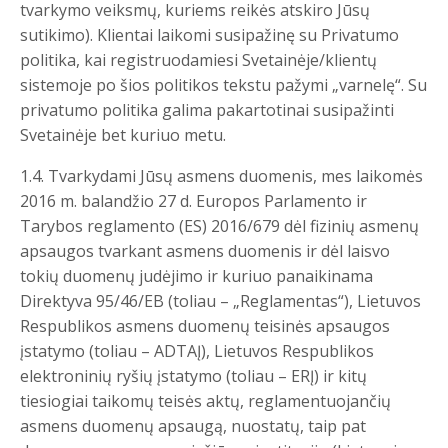
tvarkymo veiksmų, kuriems reikės atskiro Jūsų
sutikimo). Klientai laikomi susipažinę su Privatumo
politika, kai registruodamiesi Svetainėje/klientų
sistemoje po šios politikos tekstu pažymi „varnelę“. Su
privatumo politika galima pakartotinai susipažinti
Svetainėje bet kuriuo metu.
1.4. Tvarkydami Jūsų asmens duomenis, mes laikomės
2016 m. balandžio 27 d. Europos Parlamento ir
Tarybos reglamento (ES) 2016/679 dėl fizinių asmenų
apsaugos tvarkant asmens duomenis ir dėl laisvo
tokių duomenų judėjimo ir kuriuo panaikinama
Direktyva 95/46/EB (toliau – „Reglamentas“), Lietuvos
Respublikos asmens duomenų teisinės apsaugos
įstatymo (toliau – ADTAĮ), Lietuvos Respublikos
elektroninių ryšių įstatymo (toliau – ERĮ) ir kitų
tiesiogiai taikomų teisės aktų, reglamentuojančių
asmens duomenų apsaugą, nuostatų, taip pat