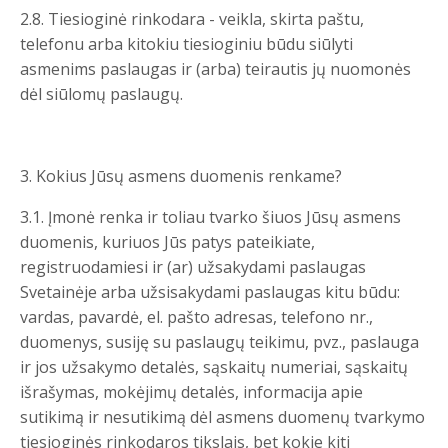
2.8. Tiesioginė rinkodara - veikla, skirta paštu,
telefonu arba kitokiu tiesioginiu būdu siūlyti
asmenims paslaugas ir (arba) teirautis jų nuomonės
dėl siūlomų paslaugų.
3. Kokius Jūsų asmens duomenis renkame?
3.1. Įmonė renka ir toliau tvarko šiuos Jūsų asmens
duomenis, kuriuos Jūs patys pateikiate,
registruodamiesi ir (ar) užsakydami paslaugas
Svetainėje arba užsisakydami paslaugas kitu būdu:
vardas, pavardė, el. pašto adresas, telefono nr.,
duomenys, susiję su paslaugų teikimu, pvz., paslauga
ir jos užsakymo detalės, sąskaitų numeriai, sąskaitų
išrašymas, mokėjimų detalės, informacija apie
sutikimą ir nesutikimą dėl asmens duomenų tvarkymo
tiesioginės rinkodaros tikslais, bet kokie kiti