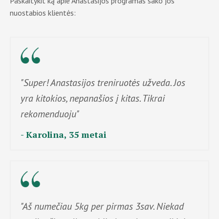
Paskaitykit ką apie Anastasijos programas sako jos
nuostabios klientės:
"Super! Anastasijos treniruotės užveda. Jos
yra kitokios, nepanašios į kitas. Tikrai
rekomenduoju"
- Karolina, 35 metai
"Aš numečiau 5kg per pirmas 3sav. Niekad