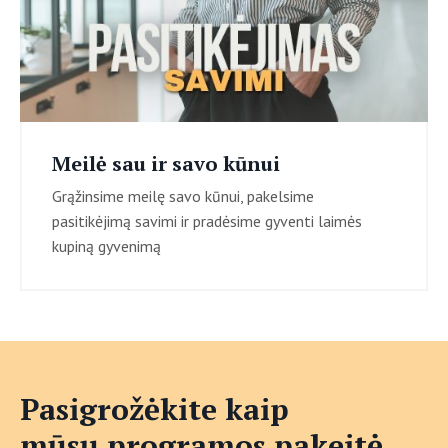
Meilė sau ir savo kūnui
Grąžinsime meilę savo kūnui, pakelsime
pasitikėjimą savimi ir pradėsime gyventi laimės
kupiną gyvenimą
Pasigrožėkite kaip
mūsų programos pakeitė