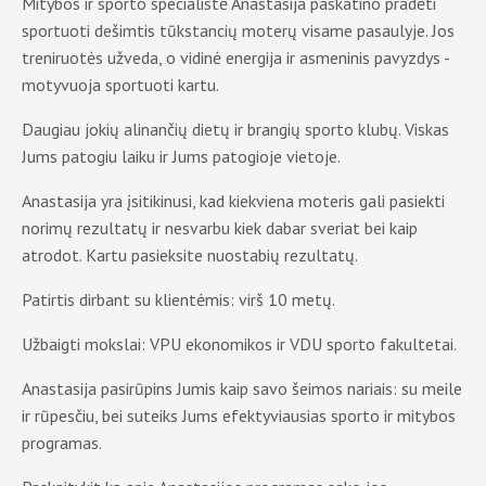
Mitybos ir sporto specialistė Anastasija paskatino pradėti
sportuoti dešimtis tūkstancių moterų visame pasaulyje. Jos
treniruotės užveda, o vidinė energija ir asmeninis pavyzdys -
motyvuoja sportuoti kartu.
Daugiau jokių alinančių dietų ir brangių sporto klubų. Viskas
Jums patogiu laiku ir Jums patogioje vietoje.
Anastasija yra įsitikinusi, kad kiekviena moteris gali pasiekti
norimų rezultatų ir nesvarbu kiek dabar sveriat bei kaip
atrodot. Kartu pasieksite nuostabių rezultatų.
Patirtis dirbant su klientėmis: virš 10 metų.
Užbaigti mokslai: VPU ekonomikos ir VDU sporto fakultetai.
Anastasija pasirūpins Jumis kaip savo šeimos nariais: su meile
ir rūpesčiu, bei suteiks Jums efektyviausias sporto ir mitybos
programas.