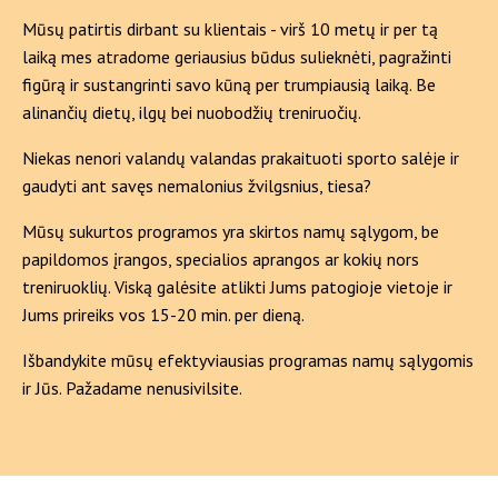
Mūsų patirtis dirbant su klientais - virš 10 metų ir per tą
laiką mes atradome geriausius būdus sulieknėti, pagražinti
figūrą ir sustangrinti savo kūną per trumpiausią laiką. Be
alinančių dietų, ilgų bei nuobodžių treniruočių.
Niekas nenori valandų valandas prakaituoti sporto salėje ir
gaudyti ant savęs nemalonius žvilgsnius, tiesa?
Mūsų sukurtos programos yra skirtos namų sąlygom, be
papildomos įrangos, specialios aprangos ar kokių nors
treniruoklių. Viską galėsite atlikti Jums patogioje vietoje ir
Jums prireiks vos 15-20 min. per dieną.
Išbandykite mūsų efektyviausias programas namų sąlygomis
ir Jūs. Pažadame nenusivilsite.