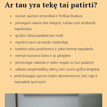
Ar tau yra tekę tai patirti?
nuolat jautiesi emociškai ir fiziškai išsekusi
pavargusi vakare eini miegoti, tačiau ryte atsibundi
nepailsėjus
gražūs rūbai pasidarė per maži
nepriimi savo atvaizdo veidrodyje
kankina odos problemos ir jokie kremai nepadeda
nemyli nuosavo kūno ir jo gėdyjiesi
persivalgai vakarais ir nieko negali su tuo padaryti
laikaisi naujamadiškų dietų, bet svoris grįžta dvigubai
perki brangius sporto klubo abonementus, bet taip ir
nepradedi sportuoti