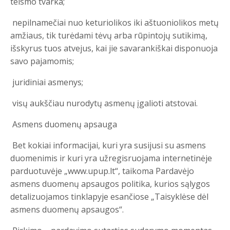
teismo tvarka;
nepilnamečiai nuo keturiolikos iki aštuoniolikos metų
amžiaus, tik turėdami tėvų arba rūpintojų sutikimą,
išskyrus tuos atvejus, kai jie savarankiškai disponuoja
savo pajamomis;
juridiniai asmenys;
visų aukščiau nurodytų asmenų įgalioti atstovai.
Asmens duomenų apsauga
Bet kokiai informacijai, kuri yra susijusi su asmens
duomenimis ir kuri yra užregisruojama internetinėje
parduotuvėje „www.upup.lt“, taikoma Pardavėjo
asmens duomenų apsaugos politika, kurios sąlygos
detalizuojamos tinklapyje esančiose „Taisyklėse dėl
asmens duomenų apsaugos“.