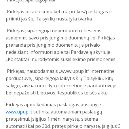
Pirkėjas privalo sumokėti už prekes/paslaugas ir
priimti jas šių Taisyklių nustatyta tvarka.
Pirkėjas įsipareigoja neperduoti tretiesiems
asmenims savo prisijungimo duomenų. Jei Pirkėjas
praranda prisijungimo duomenis, jis privalo
nedelsiant informuoti apie tai Pardavėją skyriuje
„Kontaktai“ nurodytomis susisiekimo priemonėmis.
Pirkėjas, naudodamasis „www.upup.lt” internetine
parduotuve, įsipareigoja laikytis šių Taisyklių, kitų
sąlygų, aiškiai nurodytų internetinėje parduotuvėje
bei nepažeisti Lietuvos Respublikos teisės aktų.
Pirkėjas apmokėdamas paslaugas puslapyje
www.upup.lt
sutinka automatiniam paslaugų
pratęsimui. Įsigijus 1 mėn. narystę, sistema
automatiškai po 30d. pratęs pirkėjo narystę. Įsigijus 3