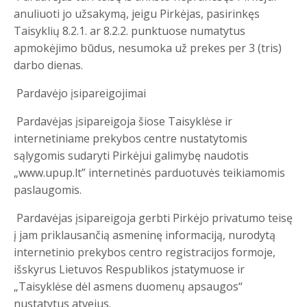
anuliuoti jo užsakymą, jeigu Pirkėjas, pasirinkęs
Taisyklių 8.2.1. ar 8.2.2. punktuose numatytus
apmokėjimo būdus, nesumoka už prekes per 3 (tris)
darbo dienas.
Pardavėjo įsipareigojimai
Pardavėjas įsipareigoja šiose Taisyklėse ir
internetiniame prekybos centre nustatytomis
sąlygomis sudaryti Pirkėjui galimybę naudotis
„www.upup.lt” internetinės parduotuvės teikiamomis
paslaugomis.
Pardavėjas įsipareigoja gerbti Pirkėjo privatumo teisę
į jam priklausančią asmeninę informaciją, nurodytą
internetinio prekybos centro registracijos formoje,
išskyrus Lietuvos Respublikos įstatymuose ir
„Taisyklėse dėl asmens duomenų apsaugos“
nustatytus atvejus.