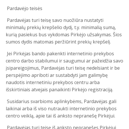
Pardavėjo teisės
Pardavėjas turi teisę savo nuožiūra nustatyti
minimalų prekių krepšelio dydį, t.y. minimalią sumą,
kurią pasiekus bus vykdomas Pirkėjo užsakymas. Šios
sumos dydis matomas peržiūrint prekių krepšelį.
Jei Pirkėjas bando pakenkti internetinio prekybos
centro darbo stabilumui ir saugumui ar pažeidžia savo
įsipareigojimus, Pardavėjas turi teisę nedelsiant ir be
perspėjimo apriboti ar sustabdyti jam galimybę
naudotis internetiniu prekybos centru arba
išskirtiniais atvejais panaikinti Pirkėjo registraciją.
Susidarius svarbioms aplinkybėms, Pardavėjas gali
laikinai arba iš viso nutraukti internetinio prekybos
centro veiklą, apie tai iš anksto nepranešę Pirkėjui.
Pardavėjas turi teisę iš anksto nepranešęs Pirkėjui