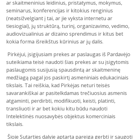
ar skaitmeninius leidinius, pristatymus, mokymus,
seminarus, konferencijas ir kitokius renginius
(neatsižvelgiant į tai, ar jie vyksta internetu ar
tiesiogiai), jų struktūrą, turinį, organizavimo, vedimo,
audiovizualinius ar dizaino sprendimus ir kitus bet
kokia forma išreikštus kūrinius ar jų dalis.
Pirkėjui, įsigijusiam prekes ar paslaugas iš Pardavėjo
suteikiama teisė naudoti šias prekes ar su įsigytomis
paslaugomis susijusią spausdintą ar skaitmeninę
medžiagą pagal jos paskirtį asmeniniais edukaciniais
tikslais. Tai reiškia, kad Pirkėjas neturi teisės
savarankiškai ar pasitelkdamas trečiuosius asmenis
atgaminti, perdirbti, modifikuoti, keisti, platinti,
transliuoti ir ar bet kokiu kitu būdu naudoti
Intelektinės nuosavybės objektus komerciniais
tikslais.
Šioje Sutarties dalyje aptarta pareiga gerbti ir saugoti