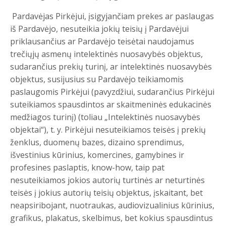
Pardavėjas Pirkėjui, įsigyjančiam prekes ar paslaugas
iš Pardavėjo, nesuteikia jokių teisių į Pardavėjui
priklausančius ar Pardavėjo teisėtai naudojamus
trečiųjų asmenų intelektinės nuosavybės objektus,
sudarančius prekių turinį, ar intelektinės nuosavybės
objektus, susijusius su Pardavėjo teikiamomis
paslaugomis Pirkėjui (pavyzdžiui, sudarančius Pirkėjui
suteikiamos spausdintos ar skaitmeninės edukacinės
medžiagos turinį) (toliau „Intelektinės nuosavybės
objektai“), t. y. Pirkėjui nesuteikiamos teisės į prekių
ženklus, duomenų bazes, dizaino sprendimus,
išvestinius kūrinius, komercines, gamybines ir
profesines paslaptis, know-how, taip pat
nesuteikiamos jokios autorių turtinės ar neturtinės
teisės į jokius autorių teisių objektus, įskaitant, bet
neapsiribojant, nuotraukas, audiovizualinius kūrinius,
grafikus, plakatus, skelbimus, bet kokius spausdintus