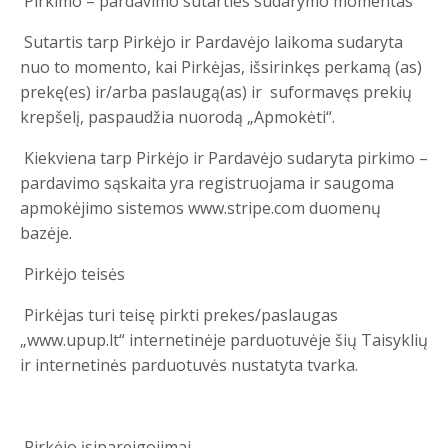
Pirkimo – pardavimo sutarties sudarymo momentas
Sutartis tarp Pirkėjo ir Pardavėjo laikoma sudaryta
nuo to momento, kai Pirkėjas, išsirinkęs perkamą (as)
prekę(es) ir/arba paslaugą(as) ir suformavęs prekių
krepšelį, paspaudžia nuorodą „Apmokėti“.
Kiekviena tarp Pirkėjo ir Pardavėjo sudaryta pirkimo –
pardavimo sąskaita yra registruojama ir saugoma
apmokėjimo sistemos www.stripe.com duomenų
bazėje.
Pirkėjo teisės
Pirkėjas turi teisę pirkti prekes/paslaugas
„www.upup.lt“ internetinėje parduotuvėje šių Taisyklių
ir internetinės parduotuvės nustatyta tvarka.
Pirkėjo įsipareigojimai