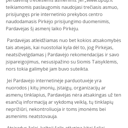
teikiamomis paslaugomis naudojasi trečiasis asmuo,
prisijungęs prie internetinio prekybos centro
naudodamasis Pirkėjo prisijungimo duomenimis,
Pardavėjas šį asmenį laiko Pirkėju.
Pardavėjas atleidžiamas nuo bet kokios atsakomybės
tais atvejais, kai nuostoliai kyla dėl to, jog Pirkėjas,
neatsižvelgdamas į Pardavėjo rekomendacijas ir savo
įsipareigojimus, nesusipažino su šiomis Taisyklėmis,
nors tokia galimybė jam buvo suteikta.
Jei Pardavėjo internetinėje parduotuvėje yra
nuorodos į kitų įmonių, įstaigų, organizacijų ar
asmenų tinklapius, Pardavėjas nėra atsakingas už ten
esančią informaciją ar vykdomą veiklą, tų tinklapių
neprižiūri, nekontroliuoja ir toms įmonėms bei
asmenims neatstovauja.
Atsiradus žalai, kaltoji šalis atlygina kitai šaliai