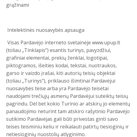
grąžinami
Intelektinės nuosavybės apsauga
Visas Pardavėjo interneto svetainėje www.upup.lt
(toliau „Tinklapis“) esantis turinys, pavyzdžiui,
grafiniai elementai, prekių ženklai, logotipai,
piktogramos, išeities kodai, tekstai, nuotraukos,
garso ir vaizdo įrašai, kiti autorių teisių objektai
(toliau „Turinys“), priklauso išimtinai Pardavėjui
nuosavybės teise arba yra Pardavėjo teisėtai
naudojami trečiųjų asmenų Pardavėjui suteiktų teisių
pagrindu. Dėl bet kokio Turinio ar atskirų jo elementų
panaudojimo neturint tam atskiro rašytinio Pardavėjo
sutikimo Pardavėjas gali būti privestas ginti savo
teises teisminiu keliu ir reikalauti patirtų tiesioginių ir
netiesioginių nuostolių atlyginimo.