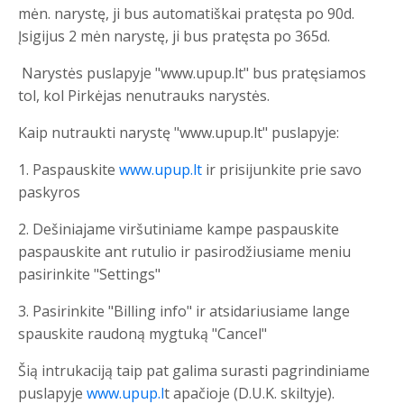
mėn. narystę, ji bus automatiškai pratęsta po 90d.
Įsigijus 2 mėn narystę, ji bus pratęsta po 365d.
Narystės puslapyje "www.upup.lt" bus pratęsiamos
tol, kol Pirkėjas nenutrauks narystės.
Kaip nutraukti narystę "www.upup.lt" puslapyje:
1. Paspauskite
www.upup.lt
ir prisijunkite prie savo
paskyros
2. Dešiniajame viršutiniame kampe paspauskite
paspauskite ant rutulio ir pasirodžiusiame meniu
pasirinkite "Settings"
3. Pasirinkite "Billing info" ir atsidariusiame lange
spauskite raudoną mygtuką "Cancel"
Šią intrukaciją taip pat galima surasti pagrindiniame
puslapyje
www.upup.l
t apačioje (D.U.K. skiltyje).