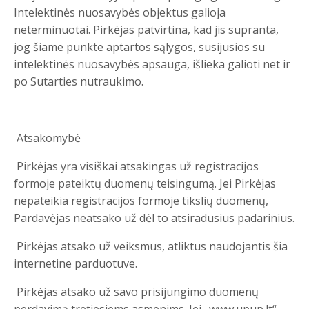
Intelektinės nuosavybės objektus galioja
neterminuotai. Pirkėjas patvirtina, kad jis supranta,
jog šiame punkte aptartos sąlygos, susijusios su
intelektinės nuosavybės apsauga, išlieka galioti net ir
po Sutarties nutraukimo.
Atsakomybė
Pirkėjas yra visiškai atsakingas už registracijos
formoje pateiktų duomenų teisingumą. Jei Pirkėjas
nepateikia registracijos formoje tikslių duomenų,
Pardavėjas neatsako už dėl to atsiradusius padarinius.
Pirkėjas atsako už veiksmus, atliktus naudojantis šia
internetine parduotuve.
Pirkėjas atsako už savo prisijungimo duomenų
perdavimą tretiesiems asmenims. Jei „www.upup.lt“