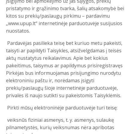
įsigijimo bei apmokėjimo už jas sąlygos, prekių
pristatymo ir grąžinimo tvarka, šalių atsakomybė bei
kitos su prekių/paslaugų pirkimu – pardavimu
„www.upup.lt“ internetinėje parduotuvėje susijusios
nuostatos.
Pardavėjas pasilieka teisę bet kuriuo metu pakeisti,
taisyti ar papildyti Taisykles, atsižvelgdamas į teisės
aktų nustatytus reikalavimus. Apie bet kokius
pakeitimus, taisymus ar papildymus prisiregistravęs
Pirkėjas bus informuojamas prisijungimo nurodytu
elektroniniu paštu ir, norėdamas įsigyti
prekių/paslaugų šioje internetinėje parduotuvėje,
privalės iš naujo sutikti su pakeistomis Taisyklėmis.
Pirkti mūsų elektroninėje parduotuvėje turi teisę:
veiksnūs fiziniai asmenys, t. y. asmenys, sulaukę
pilnametystės, kurių veiksnumas nėra apribotas